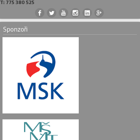
T: 775 380 525
.
.
.
.
.
.
Sponzoři