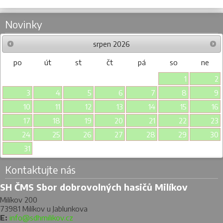
Novinky
srpen
2026
po
út
st
čt
pá
so
ne
1
2
3
4
5
6
7
8
9
10
11
12
13
14
15
16
17
18
19
20
21
22
23
24
25
26
27
28
29
30
31
Kontaktujte nás
SH ČMS Sbor dobrovolných hasičů Milíkov
Milíkov 200
73981 Milíkov u Jablunkova
E:
info@sdhmilikov.cz